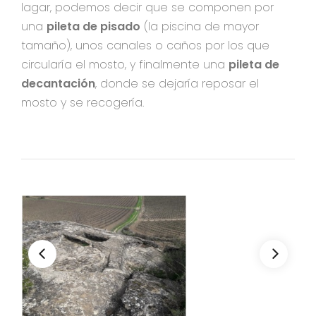
lagar, podemos decir que se componen por
una
pileta de pisado
(la piscina de mayor
tamaño), unos canales o caños por los que
circularía el mosto, y finalmente una
pileta de
decantación
, donde se dejaría reposar el
mosto y se recogería.