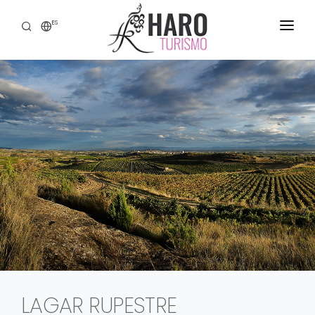
ES
DESCUBRE HARO
SERVICIOS
PATRIMONIO
ENOTURISMO
GASTRONOMÍA
EXPERIENCIAS
CONTACTO
LAGAR RUPESTRE