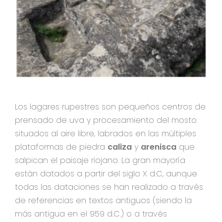
Los lagares rupestres son pequeños centros de
prensado de uva y procesamiento del mosto
situados al aire libre, labrados en las múltiples
plataformas de piedra
caliza
y
arenisca
que
salpican el paisaje riojano. La gran mayoría
están datados a partir del siglo X d.C, aunque
todas las dataciones se han realizado a través
de referencias en textos antiguos (siendo la
más antigua en el 959 d.C.) o a través