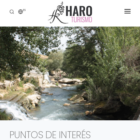
ES
DESCUBRE HARO
SERVICIOS
PATRIMONIO
ENOTURISMO
GASTRONOMÍA
EXPERIENCIAS
CONTACTO
PUNTOS DE INTERÉS