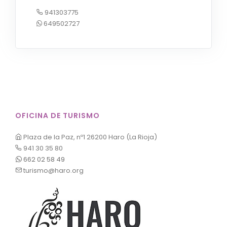
941303775
649502727
OFICINA DE TURISMO
Plaza de la Paz, nº1 26200 Haro (La Rioja)
941 30 35 80
662 02 58 49
turismo@haro.org