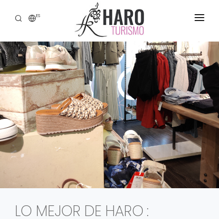
ES
DESCUBRE HARO
SERVICIOS
PATRIMONIO
ENOTURISMO
GASTRONOMÍA
EXPERIENCIAS
CONTACTO
LO MEJOR DE HARO :