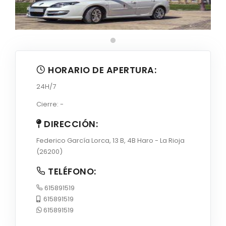
HORARIO DE APERTURA:
24H/7
Cierre: -
DIRECCIÓN:
Federico García Lorca, 13 B, 4B Haro - La Rioja
(26200)
TELÉFONO:
615891519
615891519
615891519