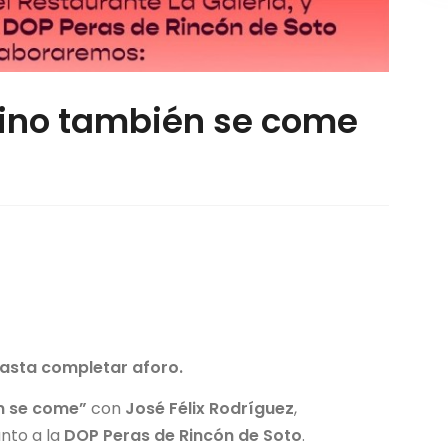
 vino también se come
hasta completar aforo.
én se come”
con
José Félix Rodríguez
,
junto a la
DOP Peras de Rincón de Soto
.