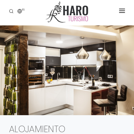
ES
DESCUBRE HARO
SERVICIOS
PATRIMONIO
ENOTURISMO
GASTRONOMÍA
EXPERIENCIAS
CONTACTO
ALOJAMIENTO