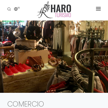
ES
DESCUBRE HARO
SERVICIOS
PATRIMONIO
ENOTURISMO
GASTRONOMÍA
EXPERIENCIAS
CONTACTO
COMERCIO