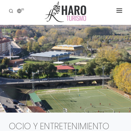
ES
DESCUBRE HARO
SERVICIOS
PATRIMONIO
ENOTURISMO
GASTRONOMÍA
EXPERIENCIAS
CONTACTO
OCIO Y ENTRETENIMIENTO