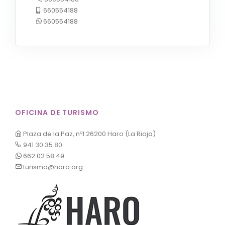
660554188
660554188
OFICINA DE TURISMO
Plaza de la Paz, nº1 26200 Haro (La Rioja)
941 30 35 80
662 02 58 49
turismo@haro.org