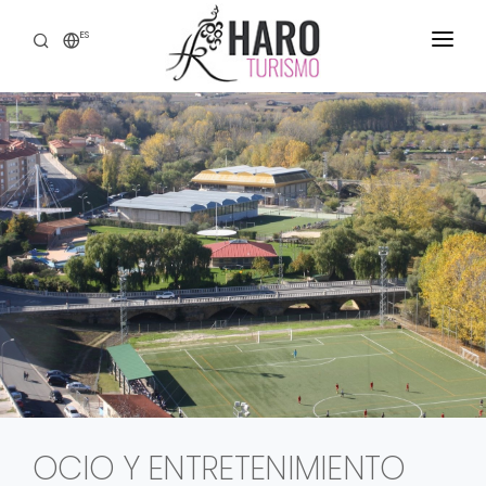
ES
DESCUBRE HARO
SERVICIOS
PATRIMONIO
ENOTURISMO
GASTRONOMÍA
EXPERIENCIAS
CONTACTO
OCIO Y ENTRETENIMIENTO