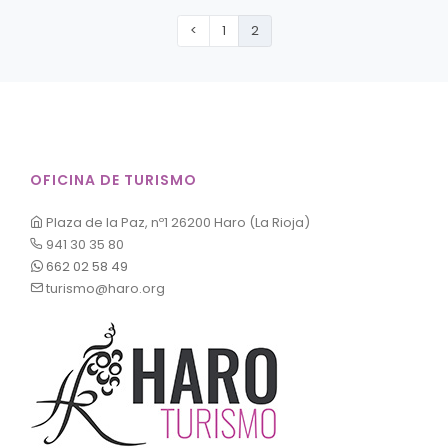
<
1
2
OFICINA DE TURISMO
Plaza de la Paz, nº1 26200 Haro (La Rioja)
941 30 35 80
662 02 58 49
turismo@haro.org