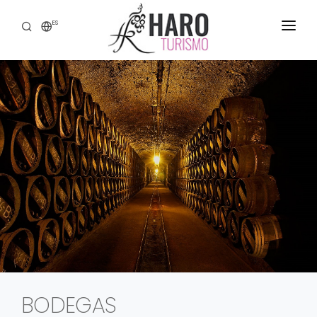
ES
DESCUBRE HARO
SERVICIOS
PATRIMONIO
ENOTURISMO
GASTRONOMÍA
EXPERIENCIAS
CONTACTO
BODEGAS