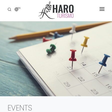
EN
DISCOVER HARO
SERVICES
HERITAGE
WINE TOURISM
GASTRONOMY
EXPERIENCES
CONTACT
EVENTS